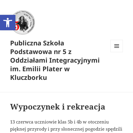
Otwórz pasek narzędzi
Publiczna Szkoła
Podstawowa nr 5 z
MENU
Oddziałami Integracyjnymi
I
WIDGETY
im. Emilii Plater w
Kluczborku
Wypoczynek i rekreacja
13 czerwca uczniowie klas 5b i 4b w otoczeniu
pięknej przyrody i przy słonecznej pogodzie spędzili