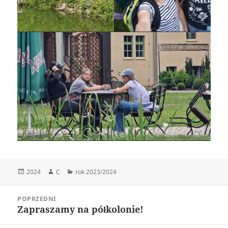
Data
Autor
Kategorie
2024
C
rok 2023/2024
publikacji
Nawigacja
POPRZEDNI
wpisu
Zapraszamy na półkolonie!
Poprzedni
wpis: