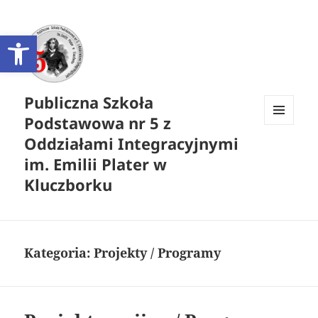
Otwórz pasek narzędzi
Publiczna Szkoła
Podstawowa nr 5 z
MENU
Oddziałami Integracyjnymi
I
WIDGETY
im. Emilii Plater w
Kluczborku
Kategoria:
Projekty / Programy