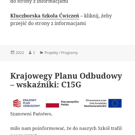
do strony z informacjami
Kluczborska Szkoła Ćwiczeń
– kliknij, żeby
przejść do strony z informacjami
Data
Autor
Kategorie
2022
C
Projekty / Programy
publikacji
Krajowegy Planu Odbudowy
– wskaźniki: C15G
Szanowni Państwo,
miło nam poinformować, że do naszych Szkół trafił