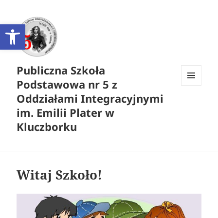
Otwórz pasek narzędzi
Publiczna Szkoła
Podstawowa nr 5 z
MENU
Oddziałami Integracyjnymi
I
WIDGETY
im. Emilii Plater w
Kluczborku
Witaj Szkoło!