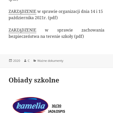
ZARZĄDZENIE
w sprawie organizacji dnia 14 i 15
października 2021r. (pdf)
ZARZĄDZENIE
w sprawie zachowania
bezpieczeństwa na terenie szkoły (pdf)
Data
Autor
Kategorie
2020
C
Ważne dokumenty
publikacji
Obiady szkolne