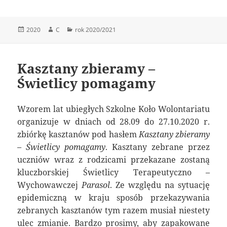
Data
Autor
Kategorie
2020
C
rok 2020/2021
publikacji
Kasztany zbieramy –
Świetlicy pomagamy
Wzorem lat ubiegłych Szkolne Koło Wolontariatu
organizuje w dniach od 28.09 do 27.10.2020 r.
zbiórkę kasztanów pod hasłem
Kasztany zbieramy
– Świetlicy pomagamy
. Kasztany zebrane przez
uczniów wraz z rodzicami przekazane zostaną
kluczborskiej Świetlicy Terapeutyczno –
Wychowawczej
Parasol
. Ze względu na sytuację
epidemiczną w kraju sposób przekazywania
zebranych kasztanów tym razem musiał niestety
ulec zmianie. Bardzo prosimy, aby zapakowane