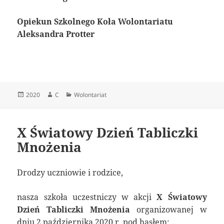
Opiekun Szkolnego Koła Wolontariatu
Aleksandra Protter
Data
Autor
Kategorie
2020
C
Wolontariat
publikacji
X Światowy Dzień Tabliczki
Mnożenia
Drodzy uczniowie i rodzice,
nasza szkoła uczestniczy w akcji
X Światowy
Dzień Tabliczki Mnożenia
organizowanej w
dniu 2 października 2020 r. pod hasłem: