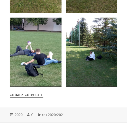
zobacz zdjęcia
Data
Autor
Kategorie
2020
C
rok 2020/2021
publikacji