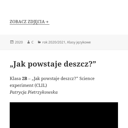
ZOBACZ ZDJĘCIA
Data
Autor
Kategorie
2020
C
rok 2020/2021
,
Klasy językowe
publikacji
„Jak powstaje deszcz?”
Klasa
2B
– „Jak powstaje deszcz?” Science
experiment (CLIL)
Patrycja Pietrzykowska