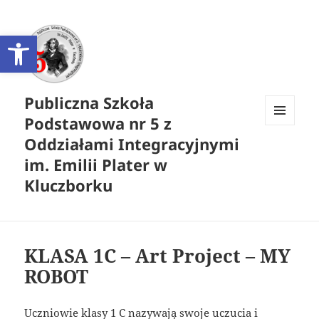
Otwórz pasek narzędzi
Publiczna Szkoła
Podstawowa nr 5 z
MENU
Oddziałami Integracyjnymi
I
WIDGETY
im. Emilii Plater w
Kluczborku
KLASA 1C – Art Project – MY
ROBOT
Uczniowie klasy 1 C nazywają swoje uczucia i