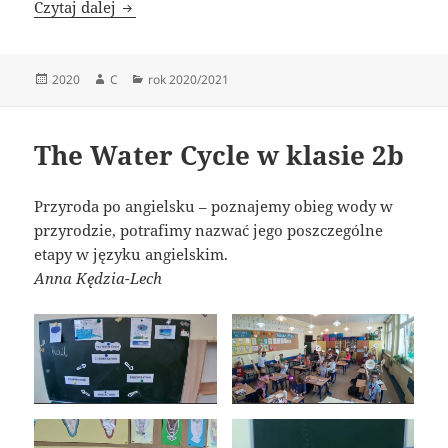
X Światowy Dzień Tabliczki Mnożenia
Czytaj dalej
Data
Autor
Kategorie
2020
C
rok 2020/2021
publikacji
The Water Cycle w klasie 2b
Przyroda po angielsku – poznajemy obieg wody w
przyrodzie, potrafimy nazwać jego poszczególne
etapy w języku angielskim.
Anna Kędzia-Lech