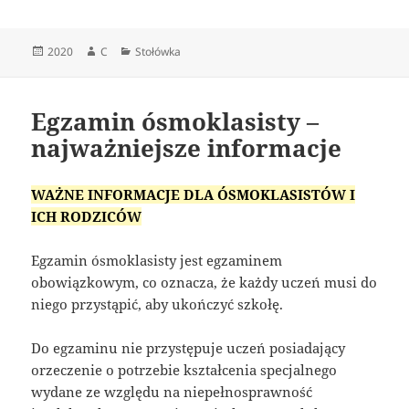
Data
Autor
Kategorie
2020
C
Stołówka
publikacji
Egzamin ósmoklasisty –
najważniejsze informacje
WAŻNE INFORMACJE DLA ÓSMOKLASISTÓW I
ICH RODZICÓW
Egzamin ósmoklasisty jest egzaminem
obowiązkowym, co oznacza, że każdy uczeń musi do
niego przystąpić, aby ukończyć szkołę.
Do egzaminu nie przystępuje uczeń posiadający
orzeczenie o potrzebie kształcenia specjalnego
wydane ze względu na niepełnosprawność