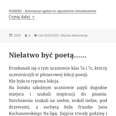
POBIERZ – Informacje ogólne nt. egzaminów ósmoklasistów
Egzamin ósmoklasisty – najważniejsze infor
Czytaj dalej
Data
Autor
Kategorie
2020
A
rok 2020/2021
,
Ważne dokumenty
publikacji
Niełatwo być poetą……
Przekonali się o tym uczniowie klas 7a i 7c, którzy
uczestniczyli w plenerowej lekcji poezji.
Nie była to typowa lekcja.
Na boisku szkolnym uczniowie zajęli dogodne
miejsca i szukali inspiracji do pisania.
Natchnienia szukali na niebie, wokół siebie, pod
drzewami, a zachętą była fraszka Jana
Kochanowskiego Na lipę. Zajęcia trwały godzinę i