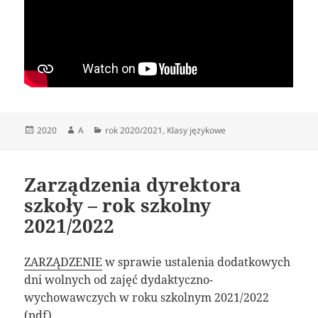
Data
Autor
Kategorie
2020
A
rok 2020/2021
,
Klasy językowe
publikacji
Zarządzenia dyrektora
szkoły – rok szkolny
2021/2022
ZARZĄDZENIE
w sprawie ustalenia dodatkowych
dni wolnych od zajęć dydaktyczno-
wychowawczych w roku szkolnym 2021/2022
(pdf)