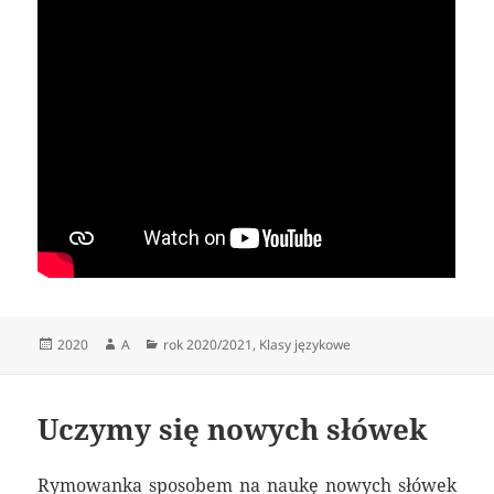
Data
Autor
Kategorie
2020
A
rok 2020/2021
,
Klasy językowe
publikacji
Uczymy się nowych słówek
Rymowanka sposobem na naukę nowych słówek