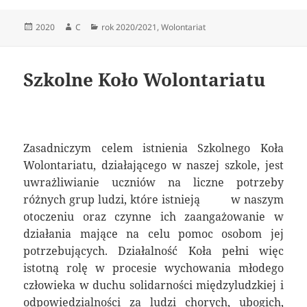
Data
Autor
Kategorie
2020
C
rok 2020/2021
,
Wolontariat
publikacji
Szkolne Koło Wolontariatu
Zasadniczym celem istnienia Szkolnego Koła
Wolontariatu, działającego w naszej szkole, jest
uwrażliwianie uczniów na liczne potrzeby
różnych grup ludzi, które istnieją w naszym
otoczeniu oraz czynne ich zaangażowanie w
działania mające na celu pomoc osobom jej
potrzebujących. Działalność Koła pełni więc
istotną rolę w procesie wychowania młodego
człowieka w duchu solidarności międzyludzkiej i
odpowiedzialności za ludzi chorych, ubogich,