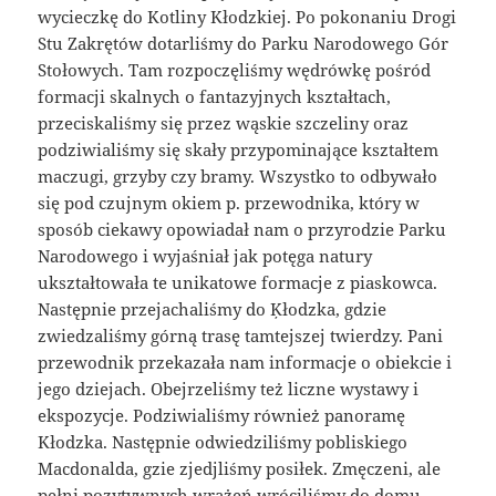
wycieczkę do Kotliny Kłodzkiej. Po pokonaniu Drogi
Stu Zakrętów dotarliśmy do Parku Narodowego Gór
Stołowych. Tam rozpoczęliśmy wędrówkę pośród
formacji skalnych o fantazyjnych kształtach,
przeciskaliśmy się przez wąskie szczeliny oraz
podziwialiśmy się skały przypominające kształtem
maczugi, grzyby czy bramy. Wszystko to odbywało
się pod czujnym okiem p. przewodnika, który w
sposób ciekawy opowiadał nam o przyrodzie Parku
Narodowego i wyjaśniał jak potęga natury
ukształtowała te unikatowe formacje z piaskowca.
Następnie przejachaliśmy do Ķłodzka, gdzie
zwiedzaliśmy górną trasę tamtejszej twierdzy. Pani
przewodnik przekazała nam informacje o obiekcie i
jego dziejach. Obejrzeliśmy też liczne wystawy i
ekspozycje. Podziwialiśmy również panoramę
Kłodzka. Następnie odwiedziliśmy pobliskiego
Macdonalda, gzie zjedjliśmy posiłek. Zmęczeni, ale
pełni pozytywnych wrażeń wróciliśmy do domu.