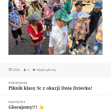
Data
Autor
Kategorie
2026
A
Wydarzyło się
publikacji
Nawigacja
POPRZEDNI
wpisu
Piknik klasy 3c z okazji Dnia Dziecka!
Poprzedni
wpis:
NASTĘPNY
Głosujemy!!!
Następny