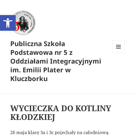
Otwórz pasek narzędzi
Publiczna Szkoła
Podstawowa nr 5 z
MENU
Oddziałami Integracyjnymi
I
WIDGETY
im. Emilii Plater w
Kluczborku
WYCIECZKA DO KOTLINY
KŁODZKIEJ
26 maja klasy 3a i 3c pojechały na całodniową