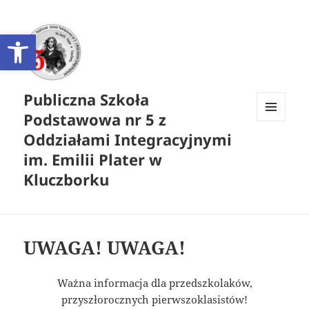
Otwórz pasek narzędzi
Publiczna Szkoła
Podstawowa nr 5 z
MENU
Oddziałami Integracyjnymi
I
WIDGETY
im. Emilii Plater w
Kluczborku
UWAGA! UWAGA!
Ważna informacja dla przedszkolaków,
przyszłorocznych pierwszoklasistów!