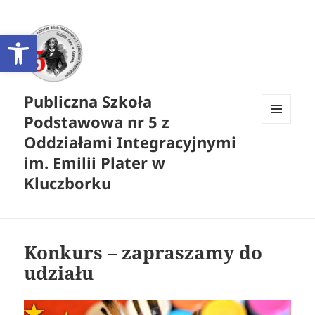
Otwórz pasek narzędzi
Publiczna Szkoła
Podstawowa nr 5 z
MENU
Oddziałami Integracyjnymi
I
WIDGETY
im. Emilii Plater w
Kluczborku
Konkurs – zapraszamy do
udziału