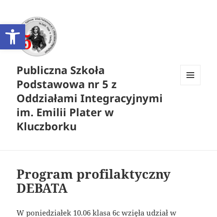
Otwórz pasek narzędzi
Publiczna Szkoła
Podstawowa nr 5 z
MENU
Oddziałami Integracyjnymi
I
WIDGETY
im. Emilii Plater w
Kluczborku
Program profilaktyczny
DEBATA
W poniedziałek 10.06 klasa 6c wzięła udział w