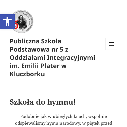
Otwórz pasek narzędzi
Publiczna Szkoła
Podstawowa nr 5 z
MENU
Oddziałami Integracyjnymi
I
WIDGETY
im. Emilii Plater w
Kluczborku
Szkoła do hymnu!
Podobnie jak w ubiegłych latach, wspólnie
odśpiewaliśmy hymn narodowy, w piątek przed