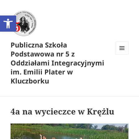
Otwórz pasek narzędzi
Publiczna Szkoła
Podstawowa nr 5 z
MENU
Oddziałami Integracyjnymi
I
WIDGETY
im. Emilii Plater w
Kluczborku
4a na wycieczce w Krężlu