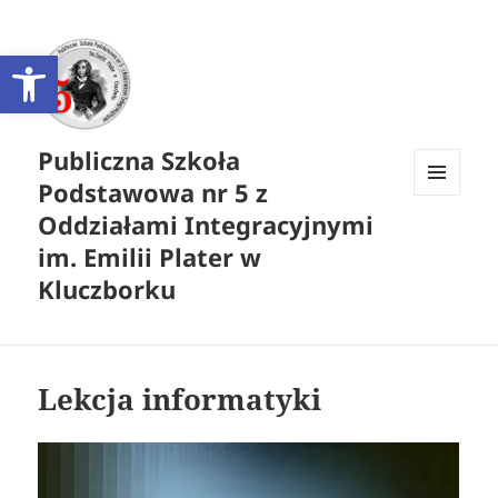
Otwórz pasek narzędzi
Publiczna Szkoła
Podstawowa nr 5 z
MENU
Oddziałami Integracyjnymi
I
WIDGETY
im. Emilii Plater w
Kluczborku
Lekcja informatyki