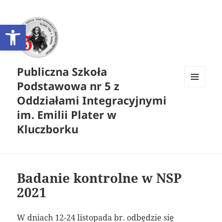
Otwórz pasek narzędzi
Publiczna Szkoła
Podstawowa nr 5 z
MENU
Oddziałami Integracyjnymi
I
WIDGETY
im. Emilii Plater w
Kluczborku
Badanie kontrolne w NSP
2021
W dniach 12-24 listopada br. odbędzie się