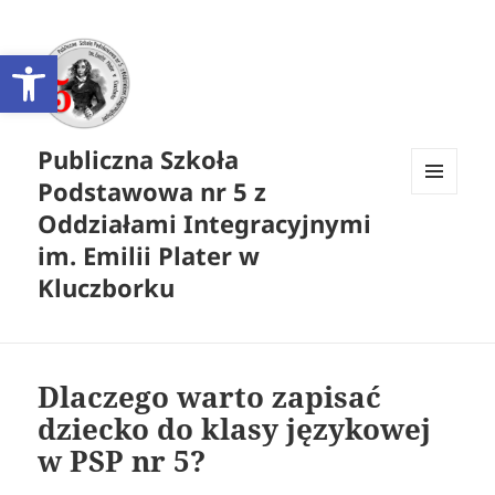
Otwórz pasek narzędzi
Publiczna Szkoła
Podstawowa nr 5 z
MENU
Oddziałami Integracyjnymi
I
WIDGETY
im. Emilii Plater w
Kluczborku
Dlaczego warto zapisać
dziecko do klasy językowej
w PSP nr 5?