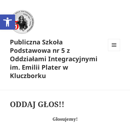
Otwórz pasek narzędzi
Publiczna Szkoła
Podstawowa nr 5 z
MENU
Oddziałami Integracyjnymi
I
WIDGETY
im. Emilii Plater w
Kluczborku
ODDAJ GŁOS!!
Głosujemy!