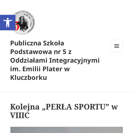
Otwórz pasek narzędzi
Publiczna Szkoła
Podstawowa nr 5 z
MENU
Oddziałami Integracyjnymi
I
WIDGETY
im. Emilii Plater w
Kluczborku
Kolejna „PERŁA SPORTU” w
VIIIC