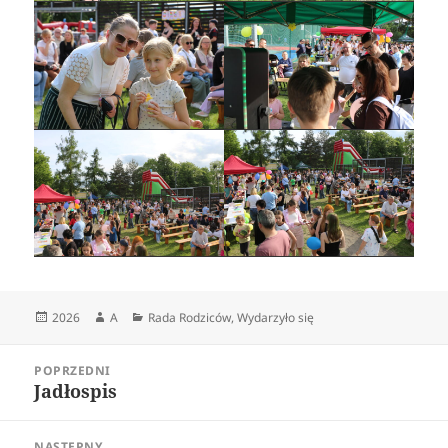
Data
Autor
Kategorie
2026
A
Rada Rodziców
,
Wydarzyło się
publikacji
Nawigacja
POPRZEDNI
wpisu
Jadłospis
Poprzedni
wpis:
NASTĘPNY