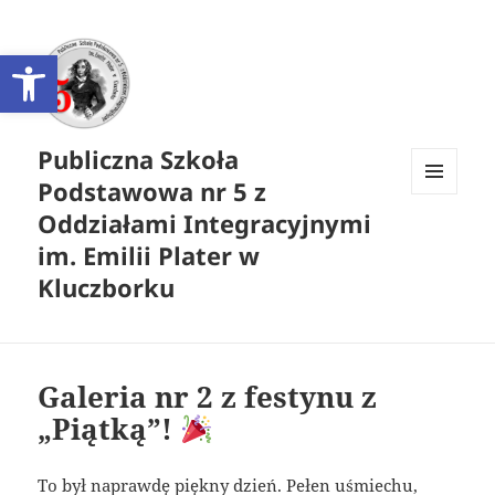
Otwórz pasek narzędzi
Publiczna Szkoła
Podstawowa nr 5 z
MENU
Oddziałami Integracyjnymi
I
WIDGETY
im. Emilii Plater w
Kluczborku
Galeria nr 2 z festynu z
„Piątką”!
To był naprawdę piękny dzień. Pełen uśmiechu,