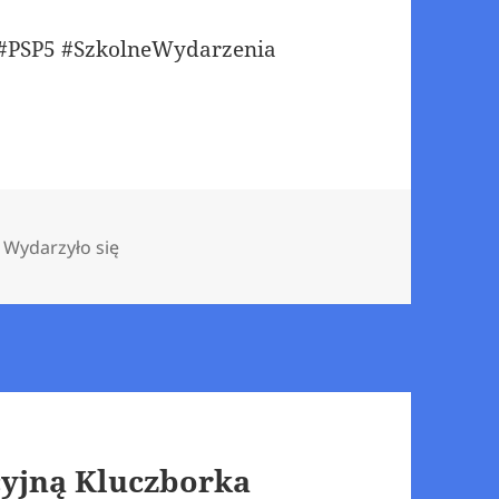
 #PSP5 #SzkolneWydarzenia
,
Wydarzyło się
cyjną Kluczborka