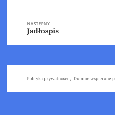
wpis:
NASTĘPNY
Jadłospis
Następny
wpis:
Polityka prywatności
Dumnie wspierane p