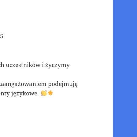
15
h uczestników i życzymy
z zaangażowaniem podejmują
enty językowe.