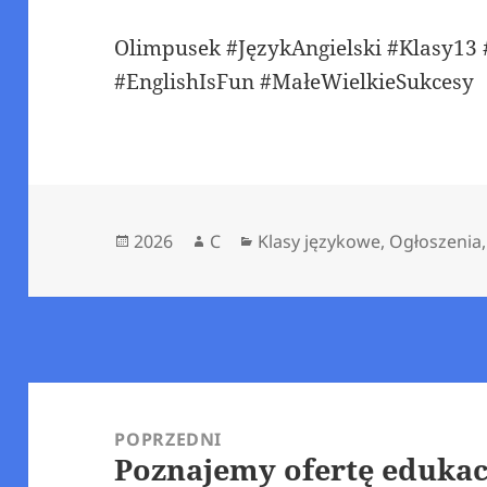
Olimpusek #JęzykAngielski #Klasy13
#EnglishIsFun #MałeWielkieSukcesy
Data
Autor
Kategorie
2026
C
Klasy językowe
,
Ogłoszenia
publikacji
Nawigacja
wpisu
POPRZEDNI
Poznajemy ofertę eduka
Poprzedni