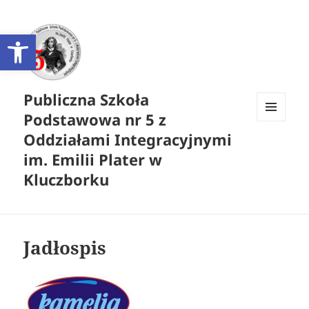
Otwórz pasek narzędzi
Publiczna Szkoła
Podstawowa nr 5 z
MENU
Oddziałami Integracyjnymi
I
WIDGETY
im. Emilii Plater w
Kluczborku
Jadłospis