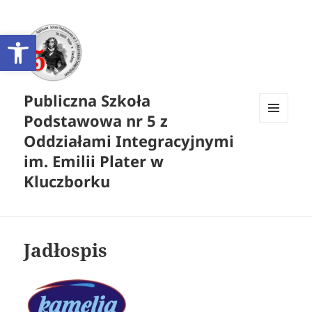
Otwórz pasek narzędzi
Publiczna Szkoła
Podstawowa nr 5 z
MENU
Oddziałami Integracyjnymi
I
WIDGETY
im. Emilii Plater w
Kluczborku
Jadłospis