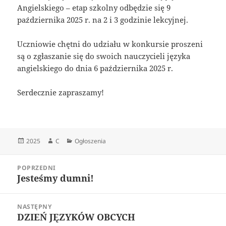
Angielskiego – etap szkolny odbędzie się 9
października 2025 r. na 2 i 3 godzinie lekcyjnej.
Uczniowie chętni do udziału w konkursie proszeni
są o zgłaszanie się do swoich nauczycieli języka
angielskiego do dnia 6 października 2025 r.
Serdecznie zapraszamy!
Data
Autor
Kategorie
2025
C
Ogłoszenia
publikacji
Nawigacja
POPRZEDNI
wpisu
Jesteśmy dumni!
Poprzedni
wpis:
NASTĘPNY
DZIEŃ JĘZYKÓW OBCYCH
Następny