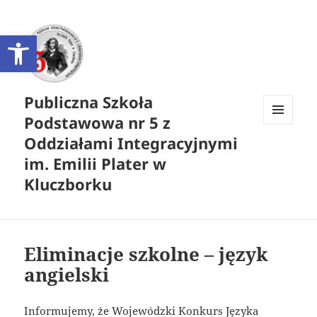
Otwórz pasek narzędzi
Publiczna Szkoła
Podstawowa nr 5 z
MENU
Oddziałami Integracyjnymi
I
WIDGETY
im. Emilii Plater w
Kluczborku
Eliminacje szkolne – język
angielski
Informujemy, że Wojewódzki Konkurs Języka