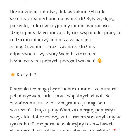
Uczniowie najmłodszych klas zakończyli rok
szkolny z uśmiechami na twarzach! Były występy,
piosenki, kolorowe dyplomy i mnóstwo radości.
Dziękujemy dzieciom za cały rok wspaniałej pracy, a
rodzicom i nauczycielom za wsparcie i
zaangażowanie. Teraz czas na zasłużony
odpoczynek – życzymy Wam beztroskich,
bezpiecznych i pełnych przygód wakacji!
Klasy 4–7
Starszaki też mogą być z siebie dumne – za nimi rok
pełen wyzwań, sukcesów i wspólnych chwil. Na
zakończeniu nie zabrakło gratulacji, nagród i
wzruszeń. Dziękujemy Wam za energię, pomysły i
wszystkie dobre rzeczy, które razem stworzyliśmy w
tym roku. Teraz pora na wakacyjny reset – bawcie
się dobrze i wracajcie z nową siłą we wrześniu!