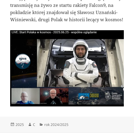
transmisję na żywo ze startu rakiety Falcon9, na
pokładzie której znajdował się Sławosz Uznański-
Wiśniewski, drugi Polak w historii lecący w kosmos!
Data
Autor
Kategorie
2025
C
rok 2024/2025
publikacji