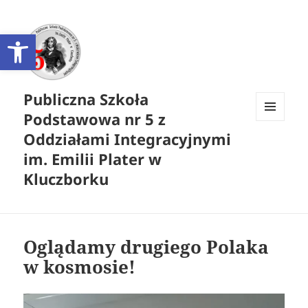
Otwórz pasek narzędzi
Publiczna Szkoła
Podstawowa nr 5 z
MENU
Oddziałami Integracyjnymi
I
WIDGETY
im. Emilii Plater w
Kluczborku
Oglądamy drugiego Polaka
w kosmosie!