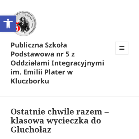
Otwórz pasek narzędzi
Publiczna Szkoła
Podstawowa nr 5 z
MENU
Oddziałami Integracyjnymi
I
WIDGETY
im. Emilii Plater w
Kluczborku
Ostatnie chwile razem –
klasowa wycieczka do
Głuchołaz