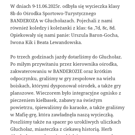
W dniach 9-11.06.2025r. odbyła się wycieczka klasy
8b do Ośrodka Sportowo-Turystycznego
BANDEROZA w Głuchołazach. Pojechali z nami
również koledzy i koleżanki z klas: 6a ,7d, 8c, 8d.
Opiekowały się nami panie: Urszula Baron-Gocha,
Iwona Kik i Beata Lewandowska.
Po trzech godzinach jazdy dotarliśmy do Głuchołaz.
Po miłym przywitaniu przez kierownika ośrodka,
zakwaterowaniu w BANDEROZIE oraz krótkim
odpoczynku, graliśmy w gry zespołowe na wielu
boiskach, którymi dysponował ośrodek, a także gry
planszowe. Wieczorem było integracyjne ognisko z
pieczeniem kiełbasek, zabawy na świeżym
powietrzu, śpiewaliśmy do karaoke, a także graliśmy
w Mafię-grę, która zawładnęła naszą wycieczką.
Poszliśmy także na spacer po urokliwych uliczkach
Głuchołaz, miasteczka z ciekawą historią. Herb