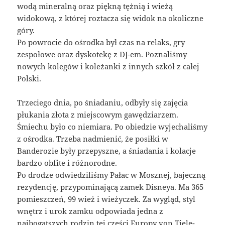
wodą mineralną oraz piękną tężnią i wieżą
widokową, z której roztacza się widok na okoliczne
góry.
Po powrocie do ośrodka był czas na relaks, gry
zespołowe oraz dyskotekę z DJ-em. Poznaliśmy
nowych kolegów i koleżanki z innych szkół z całej
Polski.
Trzeciego dnia, po śniadaniu, odbyły się zajęcia
płukania złota z miejscowym gawędziarzem.
Śmiechu było co niemiara. Po obiedzie wyjechaliśmy
z ośrodka. Trzeba nadmienić, że posiłki w
Banderozie były przepyszne, a śniadania i kolacje
bardzo obfite i różnorodne.
Po drodze odwiedziliśmy Pałac w Mosznej, bajeczną
rezydencję, przypominającą zamek Disneya. Ma 365
pomieszczeń, 99 wież i wieżyczek. Za wygląd, styl
wnętrz i urok zamku odpowiada jedna z
najbogatszych rodzin tej części Europy von Tiele-