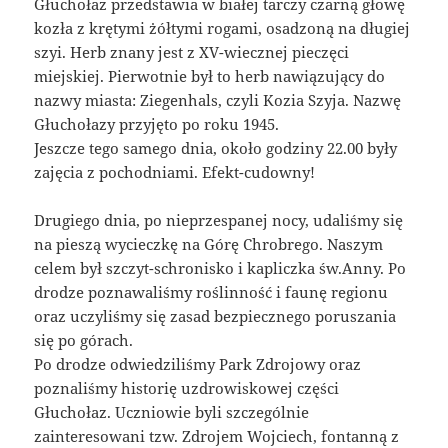
Głuchołaz przedstawia w białej tarczy czarną głowę
kozła z krętymi żółtymi rogami, osadzoną na długiej
szyi. Herb znany jest z XV-wiecznej pieczęci
miejskiej. Pierwotnie był to herb nawiązujący do
nazwy miasta: Ziegenhals, czyli Kozia Szyja. Nazwę
Głuchołazy przyjęto po roku 1945.
Jeszcze tego samego dnia, około godziny 22.00 były
zajęcia z pochodniami. Efekt-cudowny!
Drugiego dnia, po nieprzespanej nocy, udaliśmy się
na pieszą wycieczkę na Górę Chrobrego. Naszym
celem był szczyt-schronisko i kapliczka św.Anny. Po
drodze poznawaliśmy roślinność i faunę regionu
oraz uczyliśmy się zasad bezpiecznego poruszania
się po górach.
Po drodze odwiedziliśmy Park Zdrojowy oraz
poznaliśmy historię uzdrowiskowej części
Głuchołaz. Uczniowie byli szczególnie
zainteresowani tzw. Zdrojem Wojciech, fontanną z