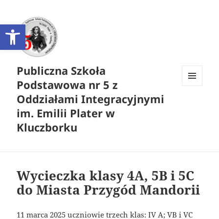
Otwórz pasek narzędzi
Publiczna Szkoła
Podstawowa nr 5 z
MENU
Oddziałami Integracyjnymi
I
WIDGETY
im. Emilii Plater w
Kluczborku
Wycieczka klasy 4A, 5B i 5C
do Miasta Przygód Mandorii
11 marca 2025 uczniowie trzech klas: IV A; VB i VC