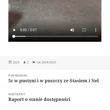
Data
Autor
Kategorie
2025
C
rok 2024/2025
publikacji
Nawigacja
POPRZEDNI
wpisu
5c w pustyni i w puszczy ze Stasiem i Nel
Poprzedni
wpis:
NASTĘPNY
Raport o stanie dostępności
Następny
wpis: