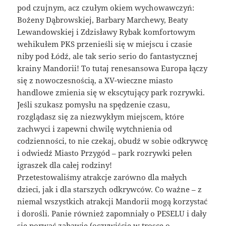
pod czujnym, acz czułym okiem wychowawczyń:
Bożeny Dąbrowskiej, Barbary Marchewy, Beaty
Lewandowskiej i Zdzisławy Rybak komfortowym
wehikułem PKS przenieśli się w miejscu i czasie
niby pod Łódź, ale tak serio serio do fantastycznej
krainy Mandorii! To tutaj renesansowa Europa łączy
się z nowoczesnością, a XV-wieczne miasto
handlowe zmienia się w ekscytujący park rozrywki.
Jeśli szukasz pomysłu na spędzenie czasu,
rozglądasz się za niezwykłym miejscem, które
zachwyci i zapewni chwilę wytchnienia od
codzienności, to nie czekaj, obudź w sobie odkrywcę
i odwiedź Miasto Przygód – park rozrywki pełen
igraszek dla całej rodziny!
Przetestowaliśmy atrakcje zarówno dla małych
dzieci, jak i dla starszych odkrywców. Co ważne – z
niemal wszystkich atrakcji Mandorii mogą korzystać
i dorośli. Panie również zapomniały o PESELU i dały
się porwać zabawie (oczywiście w trosce o