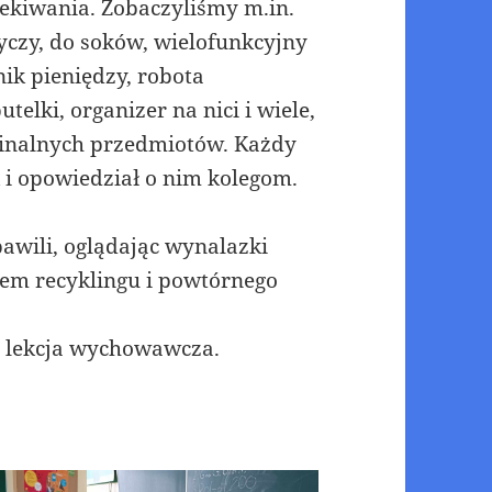
zekiwania. Zobaczyliśmy m.in.
yczy, do soków, wielofunkcyjny
ik pieniędzy, robota
telki, organizer na nici i wiele,
ginalnych przedmiotów. Każdy
i opowiedział o nim kolegom.
bawili, oglądając wynalazki
em recyklingu i powtórnego
 i lekcja wychowawcza.