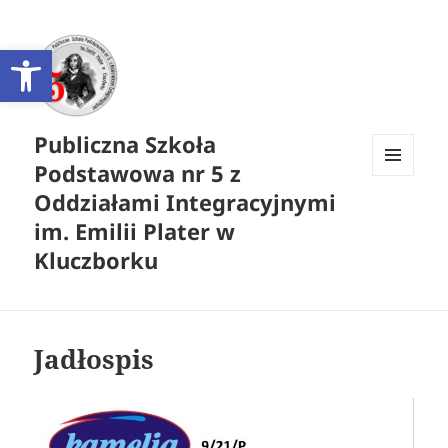
Otwórz pasek narzędzi
Publiczna Szkoła
Podstawowa nr 5 z
MENU
Oddziałami Integracyjnymi
I
WIDGETY
im. Emilii Plater w
Kluczborku
Jadłospis