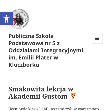
Otwórz pasek narzędzi
Publiczna Szkoła
Podstawowa nr 5 z
MENU
Oddziałami Integracyjnymi
I
WIDGETY
im. Emilii Plater w
Kluczborku
Smakowita lekcja w
Akademii Gustom
Uczniowie klas 4C i 4D uczestniczyli w warsztatach