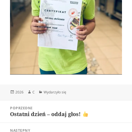
Data
Autor
Kategorie
2026
C
Wydarzyło się
publikacji
Nawigacja
POPRZEDNI
wpisu
Ostatni dzień – oddaj głos!
Poprzedni
wpis:
NASTĘPNY